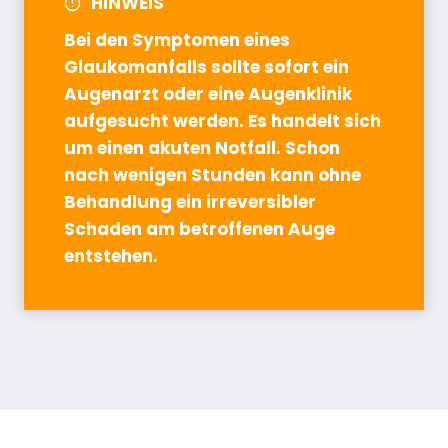
HINWEIS
Bei den Symptomen eines
Glaukomanfalls sollte sofort ein
Augenarzt oder eine Augenklinik
aufgesucht werden. Es handelt sich
um einen akuten Notfall. Schon
nach wenigen Stunden kann ohne
Behandlung ein irreversibler
Schaden am betroffenen Auge
entstehen.