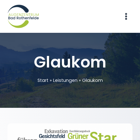
Zum
Inhalt
springen
Glaukom
Start
»
Leistungen
»
Glaukom