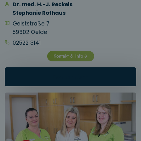
Dr. med. H.-J. Reckels
S
tephanie Rothaus
Geiststraße 7
59302 Oelde
02522 3141
Kontakt & Info
Osnabrück